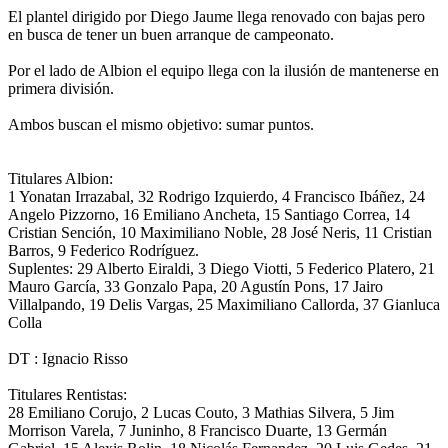
El plantel dirigido por Diego Jaume llega renovado con bajas pero
en busca de tener un buen arranque de campeonato.
Por el lado de Albion el equipo llega con la ilusión de mantenerse en
primera división.
Ambos buscan el mismo objetivo: sumar puntos.
Titulares Albion:
1 Yonatan Irrazabal, 32 Rodrigo Izquierdo, 4 Francisco Ibáñez, 24
Angelo Pizzorno, 16 Emiliano Ancheta, 15 Santiago Correa, 14
Cristian Sención, 10 Maximiliano Noble, 28 José Neris, 11 Cristian
Barros, 9 Federico Rodríguez.
Suplentes: 29 Alberto Eiraldi, 3 Diego Viotti, 5 Federico Platero, 21
Mauro García, 33 Gonzalo Papa, 20 Agustín Pons, 17 Jairo
Villalpando, 19 Delis Vargas, 25 Maximiliano Callorda, 37 Gianluca
Colla
DT : Ignacio Risso
Titulares Rentistas:
28 Emiliano Corujo, 2 Lucas Couto, 3 Mathias Silvera, 5 Jim
Morrison Varela, 7 Juninho, 8 Francisco Duarte, 13 Germán