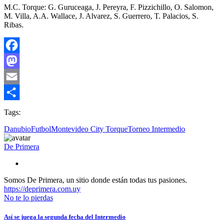
M.C. Torque: G. Guruceaga, J. Pereyra, F. Pizzichillo, O. Salomon,
M. Villa, A.A. Wallace, J. Alvarez, S. Guerrero, T. Palacios, S.
Ribas.
Facebook
Mastodon
Email
Compartir
Tags:
Danubio
Futbol
Montevideo City Torque
Torneo Intermedio
De Primera
Somos De Primera, un sitio donde están todas tus pasiones.
https://deprimera.com.uy
No te lo pierdas
Así se juega la segunda fecha del Intermedio