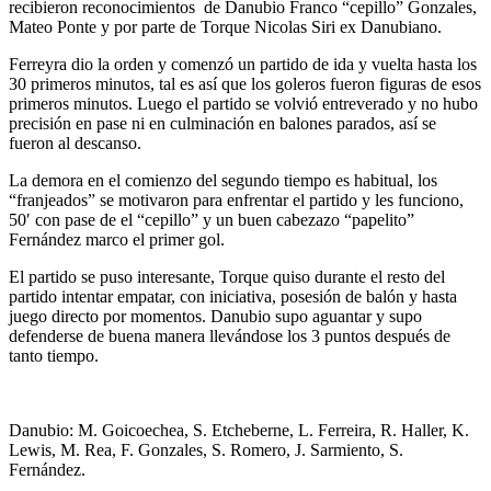
recibieron reconocimientos de Danubio Franco “cepillo” Gonzales,
Mateo Ponte y por parte de Torque Nicolas Siri ex Danubiano.
Ferreyra dio la orden y comenzó un partido de ida y vuelta hasta los
30 primeros minutos, tal es así que los goleros fueron figuras de esos
primeros minutos. Luego el partido se volvió entreverado y no hubo
precisión en pase ni en culminación en balones parados, así se
fueron al descanso.
La demora en el comienzo del segundo tiempo es habitual, los
“franjeados” se motivaron para enfrentar el partido y les funciono,
50′ con pase de el “cepillo” y un buen cabezazo “papelito”
Fernández marco el primer gol.
El partido se puso interesante, Torque quiso durante el resto del
partido intentar empatar, con iniciativa, posesión de balón y hasta
juego directo por momentos. Danubio supo aguantar y supo
defenderse de buena manera llevándose los 3 puntos después de
tanto tiempo.
Danubio: M. Goicoechea, S. Etcheberne, L. Ferreira, R. Haller, K.
Lewis, M. Rea, F. Gonzales, S. Romero, J. Sarmiento, S.
Fernández.